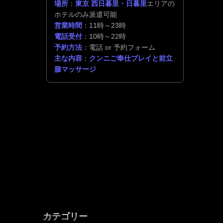
場所
：
東京 西日暮里・日暮里
エリアの
ホテルのみ派遣可能
営業時間
：11時～23時
電話受付
：10時～22時
予約方法
：電話 or 予約フォーム
主な内容
：
クンニご奉仕プレイと前立
腺マッサージ
カテゴリー