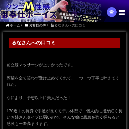
☎︎
ホーム
/
お客様の声
/
るなさんへの口コミ
るなさんへの口コミ
前立腺マッサージが上手かったです。
願望を全て笑わず受け止めてくれて、一つ一つ丁寧に叶えてく
れた。
なにより、予想以上に美人だった！
170近くの長身で手足が長くモデル体型で、個人的に指が細く長
いお姉さんタイプに弱いので、そんな娘に愚息を強く握らると
感激も一際高まります。