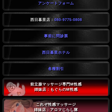
アンケートフォーム
西日暮里店：
080-9775-0808
事前に問診票
西日暮里ホテル
各種割引
前立腺マッサージ専門M性感
姉妹店：もぐらのM性感
これぞ性感マッサージ
姉妹店：アロマじらし隊