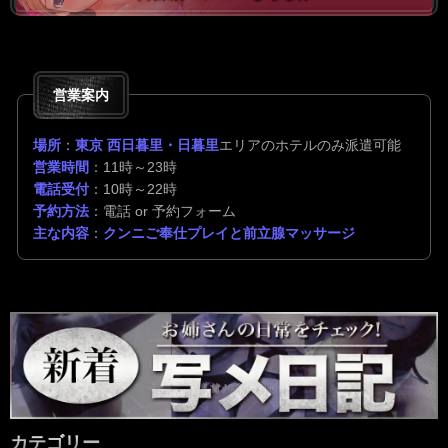
営業案内
場所
：
東京 西日暮里・日暮里
エリアのホテルのみ派遣可能
営業時間
：11時～23時
電話受付
：10時～22時
予約方法
：電話 or 予約フォーム
主な内容
：
クンニご奉仕プレイと前立腺マッサージ
カテゴリー