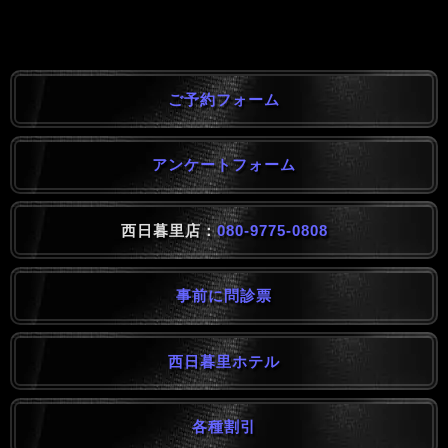
ご予約フォーム
アンケートフォーム
西日暮里店：
080-9775-0808
事前に問診票
西日暮里ホテル
各種割引