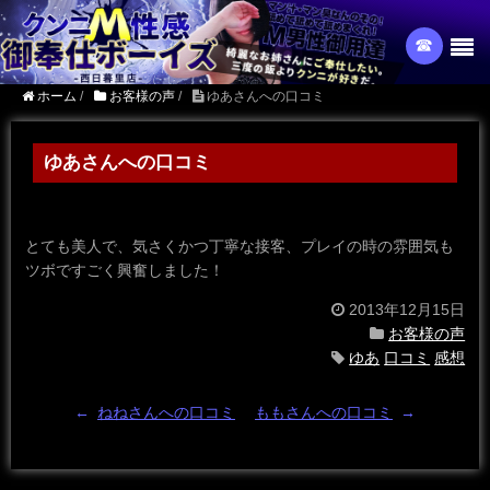
☎︎
ホーム
/
お客様の声
/
ゆあさんへの口コミ
ゆあさんへの口コミ
とても美人で、気さくかつ丁寧な接客、プレイの時の雰囲気も
ツボですごく興奮しました！
2013年12月15日
お客様の声
ゆあ
口コミ
感想
←
ねねさんへの口コミ
ももさんへの口コミ
→