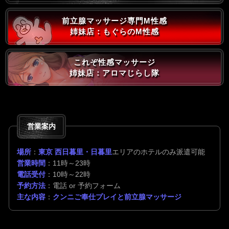
前立腺マッサージ専門M性感
姉妹店：もぐらのM性感
これぞ性感マッサージ
姉妹店：アロマじらし隊
営業案内
場所
：
東京 西日暮里・日暮里
エリアのホテルのみ派遣可能
営業時間
：11時～23時
電話受付
：10時～22時
予約方法
：電話 or 予約フォーム
主な内容
：
クンニご奉仕プレイと前立腺マッサージ