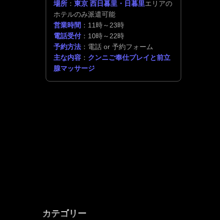
場所
：
東京 西日暮里・日暮里
エリアの
ホテルのみ派遣可能
営業時間
：11時～23時
電話受付
：10時～22時
予約方法
：電話 or 予約フォーム
主な内容
：
クンニご奉仕プレイと前立
腺マッサージ
カテゴリー