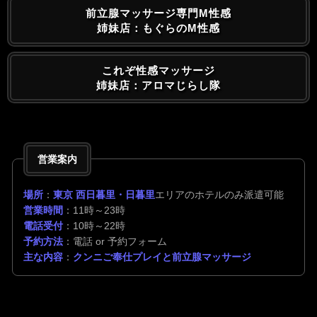
前立腺マッサージ専門M性感
姉妹店：もぐらのM性感
これぞ性感マッサージ
姉妹店：アロマじらし隊
営業案内
場所
：
東京 西日暮里・日暮里
エリアのホテルのみ派遣可能
営業時間
：11時～23時
電話受付
：10時～22時
予約方法
：電話 or 予約フォーム
主な内容
：
クンニご奉仕プレイと前立腺マッサージ