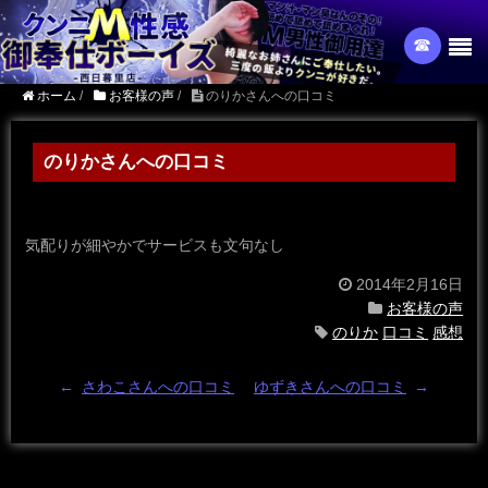
☎︎
ホーム
/
お客様の声
/
のりかさんへの口コミ
のりかさんへの口コミ
気配りが細やかでサービスも文句なし
2014年2月16日
お客様の声
のりか
口コミ
感想
←
さわこさんへの口コミ
ゆずきさんへの口コミ
→