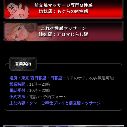
前立腺マッサージ専門M性感
姉妹店：もぐらのM性感
これぞ性感マッサージ
姉妹店：アロマじらし隊
営業案内
場所
：
東京 西日暮里・日暮里
エリアのホテルのみ派遣可能
営業時間
：11時～23時
電話受付
：10時～22時
予約方法
：電話 or 予約フォーム
主な内容
：
クンニご奉仕プレイと前立腺マッサージ