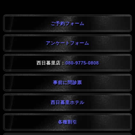
ご予約フォーム
アンケートフォーム
西日暮里店：
080-9775-0808
事前に問診票
西日暮里ホテル
各種割引