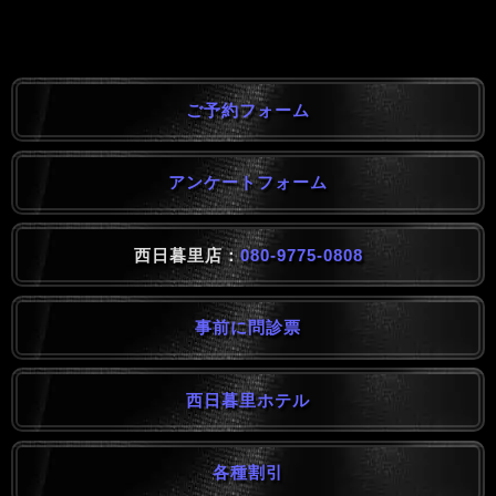
ご予約フォーム
アンケートフォーム
西日暮里店：
080-9775-0808
事前に問診票
西日暮里ホテル
各種割引