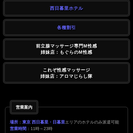
西日暮里ホテル
各種割引
前立腺マッサージ専門M性感
姉妹店：もぐらのM性感
これぞ性感マッサージ
姉妹店：アロマじらし隊
営業案内
場所
：
東京 西日暮里・日暮里
エリアのホテルのみ派遣可能
営業時間
：11時～23時