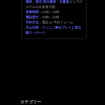
場所
：
東京 西日暮里・日暮里
エリアの
ホテルのみ派遣可能
営業時間
：11時～23時
電話受付
：10時～22時
予約方法
：電話 or 予約フォーム
主な内容
：
クンニご奉仕プレイと前立
腺マッサージ
カテゴリー