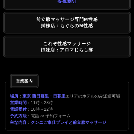
各種割引
前立腺マッサージ専門M性感
姉妹店：もぐらのM性感
これぞ性感マッサージ
姉妹店：アロマじらし隊
営業案内
場所
：
東京 西日暮里・日暮里
エリアのホテルのみ派遣可能
営業時間
：11時～23時
電話受付
：10時～22時
予約方法
：電話 or 予約フォーム
主な内容
：
クンニご奉仕プレイと前立腺マッサージ