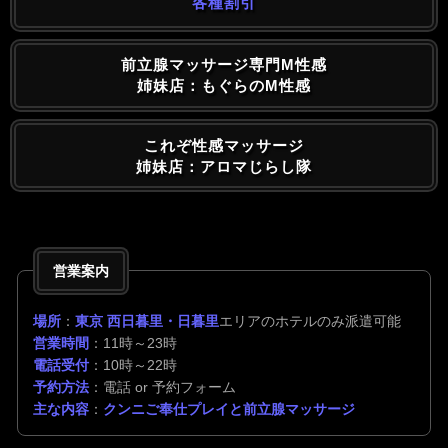
各種割引
前立腺マッサージ専門M性感
姉妹店：もぐらのM性感
これぞ性感マッサージ
姉妹店：アロマじらし隊
営業案内
場所
：
東京 西日暮里・日暮里
エリアのホテルのみ派遣可能
営業時間
：11時～23時
電話受付
：10時～22時
予約方法
：電話 or 予約フォーム
主な内容
：
クンニご奉仕プレイと前立腺マッサージ