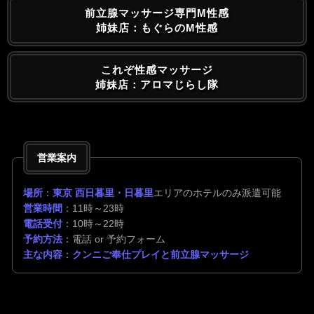
前立腺マッサージ専門M性感
姉妹店：もぐらのM性感
これぞ性感マッサージ
姉妹店：アロマじらし隊
営業案内
場所
：
東京 西日暮里・日暮里
エリアのホテルのみ派遣可能
営業時間
：11時～23時
電話受付
：10時～22時
予約方法
：電話 or 予約フォーム
主な内容
：
クンニご奉仕プレイと前立腺マッサージ