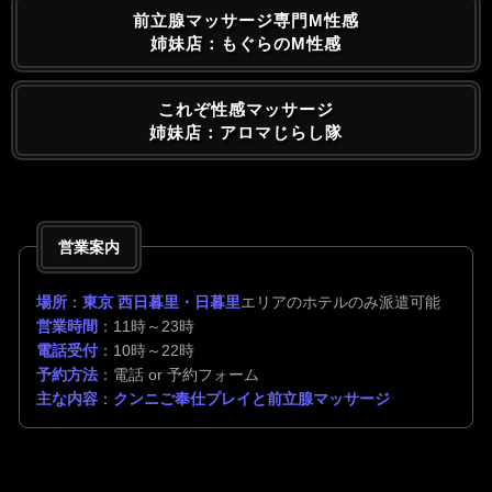
前立腺マッサージ専門M性感
姉妹店：もぐらのM性感
これぞ性感マッサージ
姉妹店：アロマじらし隊
営業案内
場所
：
東京 西日暮里・日暮里
エリアのホテルのみ派遣可能
営業時間
：11時～23時
電話受付
：10時～22時
予約方法
：電話 or 予約フォーム
主な内容
：
クンニご奉仕プレイと前立腺マッサージ