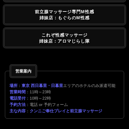
前立腺マッサージ専門M性感
姉妹店：もぐらのM性感
これぞ性感マッサージ
姉妹店：アロマじらし隊
営業案内
場所
：
東京 西日暮里・日暮里
エリアのホテルのみ派遣可能
営業時間
：11時～23時
電話受付
：10時～22時
予約方法
：電話 or 予約フォーム
主な内容
：
クンニご奉仕プレイと前立腺マッサージ