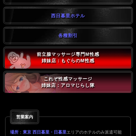
西日暮里ホテル
各種割引
前立腺マッサージ専門M性感
姉妹店：もぐらのM性感
これぞ性感マッサージ
姉妹店：アロマじらし隊
営業案内
場所
：
東京 西日暮里・日暮里
エリアのホテルのみ派遣可能