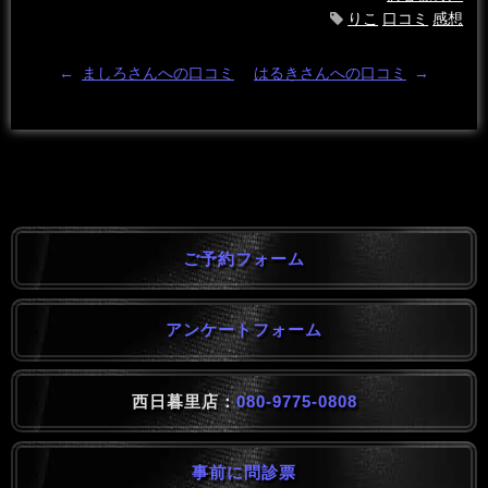
りこ
口コミ
感想
←
ましろさんへの口コミ
はるきさんへの口コミ
→
ご予約フォーム
アンケートフォーム
西日暮里店：
080-9775-0808
事前に問診票