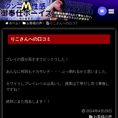
☎︎
ホーム
/
お客様の声
/
りこさんへの口コミ
りこさんへの口コミ
プレイの質が高すぎてビックリした！
あんなに何回もイカサレテ・・・ぶっ倒れるかと思いました。
カワイイしプレイレベルは高いし、接客は丁寧だし言う事無し
ですね！
絶対にまた指名します！！
2014年4月29日
お客様の声