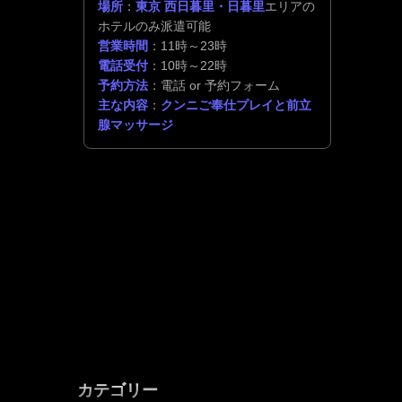
場所
：
東京 西日暮里・日暮里
エリアの
ホテルのみ派遣可能
営業時間
：11時～23時
電話受付
：10時～22時
予約方法
：電話 or 予約フォーム
主な内容
：
クンニご奉仕プレイと前立
腺マッサージ
カテゴリー