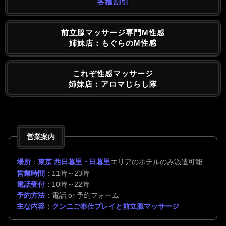
各種割引
前立腺マッサージ専門M性感
姉妹店：もぐらのM性感
これぞ性感マッサージ
姉妹店：アロマじらし隊
営業案内
場所
：
東京 西日暮里・日暮里
エリアのホテルのみ派遣可能
営業時間
：11時～23時
電話受付
：10時～22時
予約方法
：電話 or 予約フォーム
主な内容
：
クンニご奉仕プレイと前立腺マッサージ