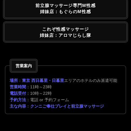
前立腺マッサージ専門M性感
姉妹店：もぐらのM性感
これぞ性感マッサージ
姉妹店：アロマじらし隊
営業案内
場所
：
東京 西日暮里・日暮里
エリアのホテルのみ派遣可能
営業時間
：11時～23時
電話受付
：10時～22時
予約方法
：電話 or 予約フォーム
主な内容
：
クンニご奉仕プレイと前立腺マッサージ