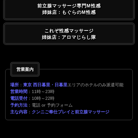
前立腺マッサージ専門M性感
姉妹店：もぐらのM性感
これぞ性感マッサージ
姉妹店：アロマじらし隊
営業案内
場所
：
東京 西日暮里・日暮里
エリアのホテルのみ派遣可能
営業時間
：11時～23時
電話受付
：10時～22時
予約方法
：電話 or 予約フォーム
主な内容
：
クンニご奉仕プレイと前立腺マッサージ