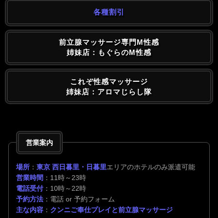
各種割引
前立腺マッサージ専門M性感
姉妹店：もぐらのM性感
これぞ性感マッサージ
姉妹店：アロマじらし隊
営業案内
場所
：
東京 西日暮里・日暮里
エリアのホテルのみ派遣可能
営業時間
：11時～23時
電話受付
：10時～22時
予約方法
：電話 or 予約フォーム
主な内容
：
クンニご奉仕プレイと前立腺マッサージ