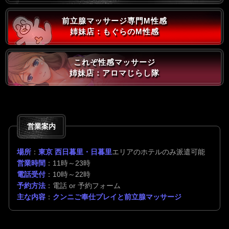
前立腺マッサージ専門M性感
姉妹店：もぐらのM性感
これぞ性感マッサージ
姉妹店：アロマじらし隊
営業案内
場所
：
東京 西日暮里・日暮里
エリアのホテルのみ派遣可能
営業時間
：11時～23時
電話受付
：10時～22時
予約方法
：電話 or 予約フォーム
主な内容
：
クンニご奉仕プレイと前立腺マッサージ