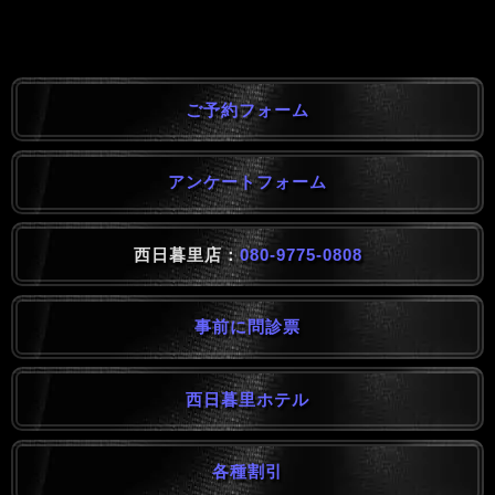
ご予約フォーム
アンケートフォーム
西日暮里店：
080-9775-0808
事前に問診票
西日暮里ホテル
各種割引