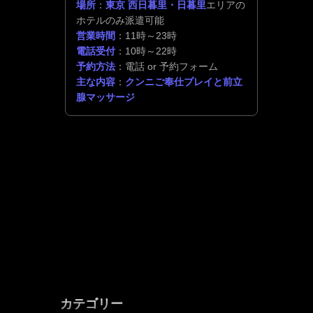
場所
：
東京 西日暮里・日暮里
エリアの
ホテルのみ派遣可能
営業時間
：11時～23時
電話受付
：10時～22時
予約方法
：電話 or 予約フォーム
主な内容
：
クンニご奉仕プレイと前立
腺マッサージ
カテゴリー