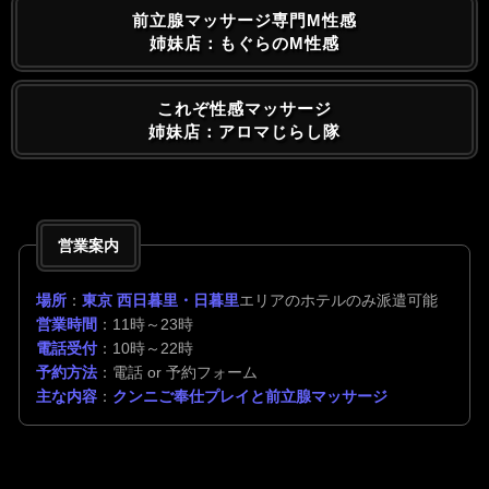
前立腺マッサージ専門M性感
姉妹店：もぐらのM性感
これぞ性感マッサージ
姉妹店：アロマじらし隊
営業案内
場所
：
東京 西日暮里・日暮里
エリアのホテルのみ派遣可能
営業時間
：11時～23時
電話受付
：10時～22時
予約方法
：電話 or 予約フォーム
主な内容
：
クンニご奉仕プレイと前立腺マッサージ