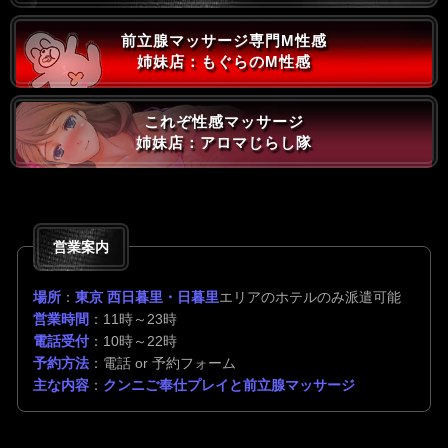
前立腺マッサージ専門M性感
姉妹店：もぐらのM性感
これぞ性感マッサージ
姉妹店：アロマじらし隊
営業案内
場所
：
東京 西日暮里・日暮里
エリアのホテルのみ派遣可能
営業時間
：11時～23時
電話受付
：10時～22時
予約方法
：電話 or 予約フォーム
主な内容
：
クンニご奉仕プレイと前立腺マッサージ