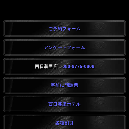
ご予約フォーム
アンケートフォーム
西日暮里店：
080-9775-0808
事前に問診票
西日暮里ホテル
各種割引