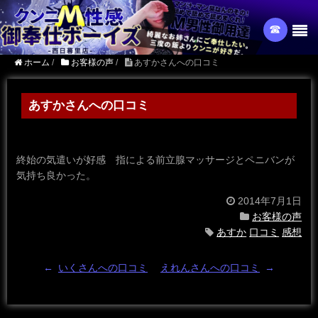
☎︎
ホーム
/
お客様の声
/
あすかさんへの口コミ
あすかさんへの口コミ
終始の気遣いが好感 指による前立腺マッサージとペニバンが
気持ち良かった。
2014年7月1日
お客様の声
あすか
口コミ
感想
←
いくさんへの口コミ
えれんさんへの口コミ
→