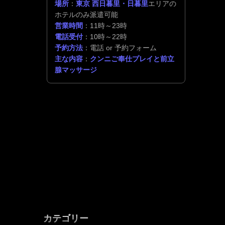
場所
：
東京 西日暮里・日暮里
エリアの
ホテルのみ派遣可能
営業時間
：11時～23時
電話受付
：10時～22時
予約方法
：電話 or 予約フォーム
主な内容
：
クンニご奉仕プレイと前立
腺マッサージ
カテゴリー