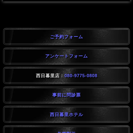
ご予約フォーム
アンケートフォーム
西日暮里店：
080-9775-0808
事前に問診票
西日暮里ホテル