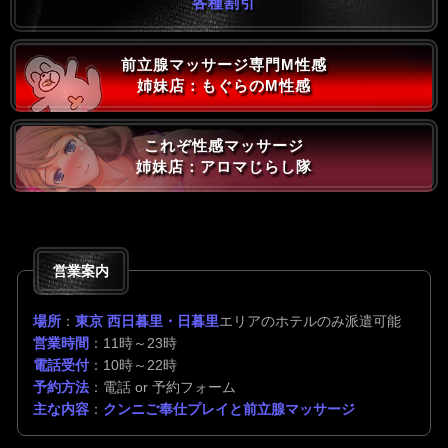
各種割引
前立腺マッサージ専門M性感
姉妹店：もぐらのM性感
これぞ性感マッサージ
姉妹店：アロマじらし隊
営業案内
場所
：
東京 西日暮里・日暮里
エリアのホテルのみ派遣可能
営業時間
：11時～23時
電話受付
：10時～22時
予約方法
：電話 or 予約フォーム
主な内容
：
クンニご奉仕プレイと前立腺マッサージ