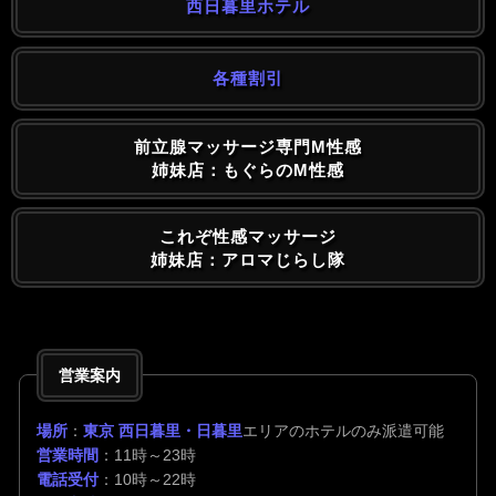
西日暮里ホテル
各種割引
前立腺マッサージ専門M性感
姉妹店：もぐらのM性感
これぞ性感マッサージ
姉妹店：アロマじらし隊
営業案内
場所
：
東京 西日暮里・日暮里
エリアのホテルのみ派遣可能
営業時間
：11時～23時
電話受付
：10時～22時