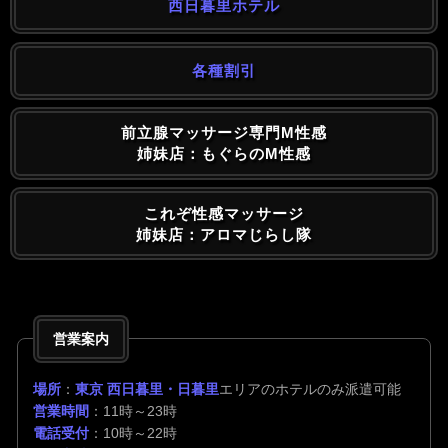
西日暮里ホテル
各種割引
前立腺マッサージ専門M性感
姉妹店：もぐらのM性感
これぞ性感マッサージ
姉妹店：アロマじらし隊
営業案内
場所
：
東京 西日暮里・日暮里
エリアのホテルのみ派遣可能
営業時間
：11時～23時
電話受付
：10時～22時