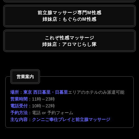
前立腺マッサージ専門M性感
姉妹店：もぐらのM性感
これぞ性感マッサージ
姉妹店：アロマじらし隊
営業案内
場所
：
東京 西日暮里・日暮里
エリアのホテルのみ派遣可能
営業時間
：11時～23時
電話受付
：10時～22時
予約方法
：電話 or 予約フォーム
主な内容
：
クンニご奉仕プレイと前立腺マッサージ