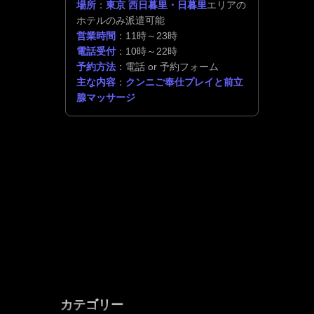
場所
：
東京 西日暮里・日暮里
エリアの
ホテルのみ派遣可能
営業時間
：11時～23時
電話受付
：10時～22時
予約方法
：電話 or 予約フォーム
主な内容
：
クンニご奉仕プレイと前立
腺マッサージ
カテゴリー