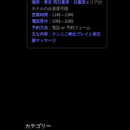
場所
：
東京 西日暮里・日暮里
エリアの
ホテルのみ派遣可能
営業時間
：11時～23時
電話受付
：10時～22時
予約方法
：電話 or 予約フォーム
主な内容
：
クンニご奉仕プレイと前立
腺マッサージ
カテゴリー