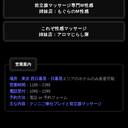
前立腺マッサージ専門M性感
姉妹店：もぐらのM性感
これぞ性感マッサージ
姉妹店：アロマじらし隊
営業案内
場所
：
東京 西日暮里・日暮里
エリアのホテルのみ派遣可能
営業時間
：11時～23時
電話受付
：10時～22時
予約方法
：電話 or 予約フォーム
主な内容
：
クンニご奉仕プレイと前立腺マッサージ