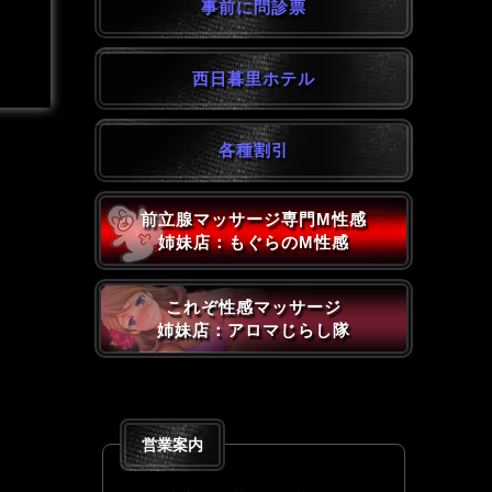
事前に問診票
西日暮里ホテル
各種割引
前立腺マッサージ専門M性感
姉妹店：もぐらのM性感
これぞ性感マッサージ
姉妹店：アロマじらし隊
営業案内