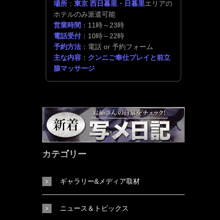
場所
：
東京 西日暮里・日暮里
エリアの
ホテルのみ派遣可能
営業時間
：11時～23時
電話受付
：10時～22時
予約方法
：電話 or 予約フォーム
主な内容
：
クンニご奉仕プレイと前立
腺マッサージ
カテゴリー
ギャラリー&メディア取材
ニュース＆トピックス