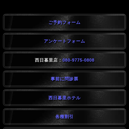
ご予約フォーム
アンケートフォーム
西日暮里店：
080-9775-0808
事前に問診票
西日暮里ホテル
各種割引