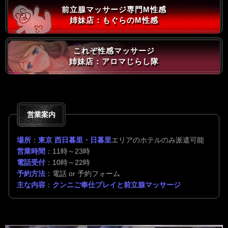
前立腺マッサージ専門M性感
姉妹店：もぐらのM性感
これぞ性感マッサージ
姉妹店：アロマじらし隊
営業案内
場所
：
東京 西日暮里・日暮里
エリアのホテルのみ派遣可能
営業時間
：11時～23時
電話受付
：10時～22時
予約方法
：電話 or 予約フォーム
主な内容
：
クンニご奉仕プレイと前立腺マッサージ