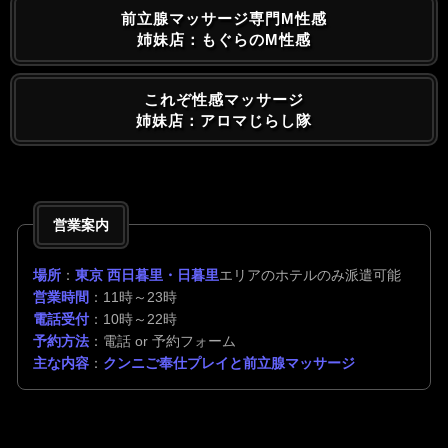
前立腺マッサージ専門M性感
姉妹店：もぐらのM性感
これぞ性感マッサージ
姉妹店：アロマじらし隊
営業案内
場所
：
東京 西日暮里・日暮里
エリアのホテルのみ派遣可能
営業時間
：11時～23時
電話受付
：10時～22時
予約方法
：電話 or 予約フォーム
主な内容
：
クンニご奉仕プレイと前立腺マッサージ