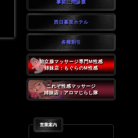
事前に問診票
西日暮里ホテル
各種割引
前立腺マッサージ専門M性感
姉妹店：もぐらのM性感
これぞ性感マッサージ
姉妹店：アロマじらし隊
営業案内