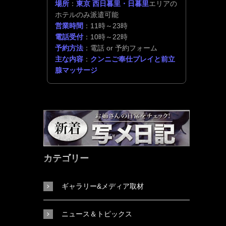
場所
：
東京 西日暮里・日暮里
エリアの
ホテルのみ派遣可能
営業時間
：11時～23時
電話受付
：10時～22時
予約方法
：電話 or 予約フォーム
主な内容
：
クンニご奉仕プレイと前立
腺マッサージ
カテゴリー
ギャラリー&メディア取材
ニュース＆トピックス