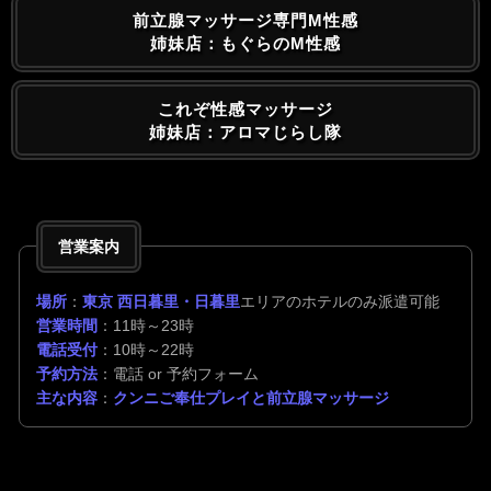
前立腺マッサージ専門M性感
姉妹店：もぐらのM性感
これぞ性感マッサージ
姉妹店：アロマじらし隊
営業案内
場所
：
東京 西日暮里・日暮里
エリアのホテルのみ派遣可能
営業時間
：11時～23時
電話受付
：10時～22時
予約方法
：電話 or 予約フォーム
主な内容
：
クンニご奉仕プレイと前立腺マッサージ