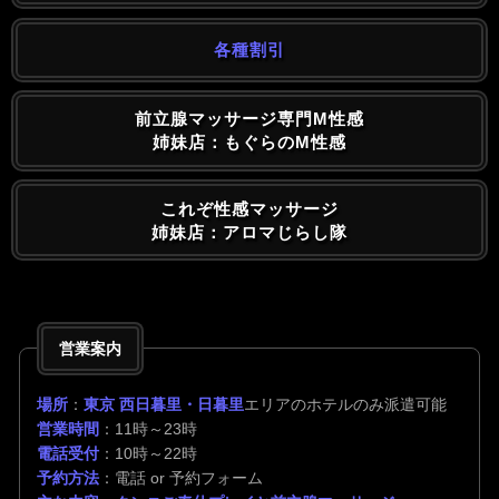
各種割引
前立腺マッサージ専門M性感
姉妹店：もぐらのM性感
これぞ性感マッサージ
姉妹店：アロマじらし隊
営業案内
場所
：
東京 西日暮里・日暮里
エリアのホテルのみ派遣可能
営業時間
：11時～23時
電話受付
：10時～22時
予約方法
：電話 or 予約フォーム