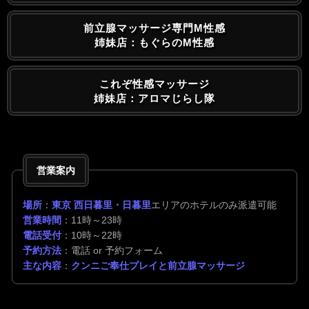
前立腺マッサージ専門M性感
姉妹店：もぐらのM性感
これぞ性感マッサージ
姉妹店：アロマじらし隊
営業案内
場所
：
東京 西日暮里・日暮里
エリアのホテルのみ派遣可能
営業時間
：11時～23時
電話受付
：10時～22時
予約方法
：電話 or 予約フォーム
主な内容
：
クンニご奉仕プレイと前立腺マッサージ