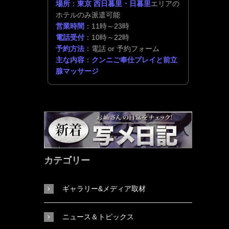
場所
：
東京 西日暮里・日暮里
エリアの
ホテルのみ派遣可能
営業時間
：11時～23時
電話受付
：10時～22時
予約方法
：電話 or 予約フォーム
主な内容
：
クンニご奉仕プレイと前立
腺マッサージ
カテゴリー
ギャラリー&メディア取材
ニュース＆トピックス