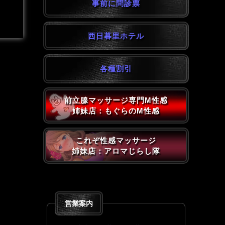
事前に問診票
西日暮里ホテル
各種割引
前立腺マッサージ専門M性感
姉妹店：もぐらのM性感
これぞ性感マッサージ
姉妹店：アロマじらし隊
営業案内