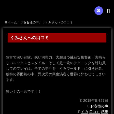
☎︎
ホーム
/
お客様の声
/
くみさんへの口コミ
くみさんへの口コミ
豊富で深い経験、鋭い洞察力、大胆且つ繊細な接客術、素晴ら
しいルックスとスタイル、そして超一級のテクニックを総動員
してのプレイは、全ての男性を「くみワールド」に引き込み、
独特の雰囲気の中、異次元の興奮渦巻く世界に酔わせてしまい
ます。
凄い！の一言です！！
2015年6月27日
お客様の声
くみ
口コミ
感想