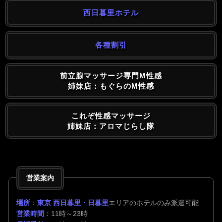
西日暮里ホテル
各種割引
前立腺マッサージ専門M性感
姉妹店：もぐらのM性感
これぞ性感マッサージ
姉妹店：アロマじらし隊
営業案内
場所
：
東京 西日暮里・日暮里
エリアのホテルのみ派遣可能
営業時間
：11時～23時