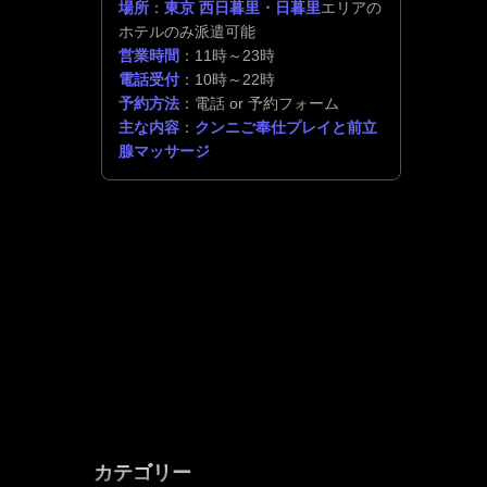
場所
：
東京 西日暮里・日暮里
エリアの
ホテルのみ派遣可能
営業時間
：11時～23時
電話受付
：10時～22時
予約方法
：電話 or 予約フォーム
主な内容
：
クンニご奉仕プレイと前立
腺マッサージ
カテゴリー