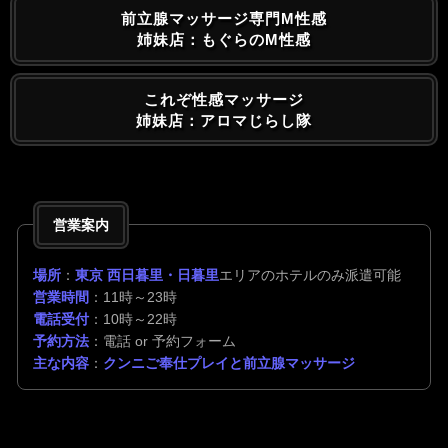
前立腺マッサージ専門M性感
姉妹店：もぐらのM性感
これぞ性感マッサージ
姉妹店：アロマじらし隊
営業案内
場所
：
東京 西日暮里・日暮里
エリアのホテルのみ派遣可能
営業時間
：11時～23時
電話受付
：10時～22時
予約方法
：電話 or 予約フォーム
主な内容
：
クンニご奉仕プレイと前立腺マッサージ