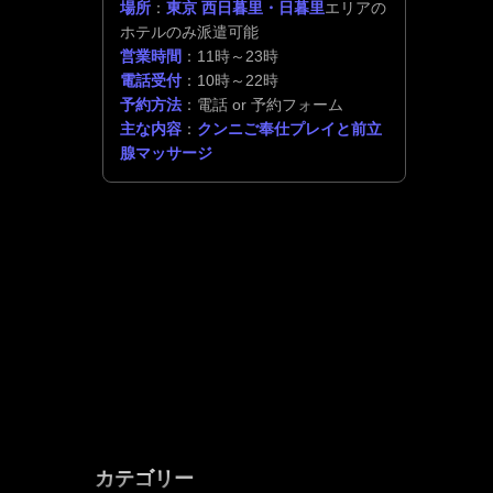
場所
：
東京 西日暮里・日暮里
エリアの
ホテルのみ派遣可能
営業時間
：11時～23時
電話受付
：10時～22時
予約方法
：電話 or 予約フォーム
主な内容
：
クンニご奉仕プレイと前立
腺マッサージ
カテゴリー