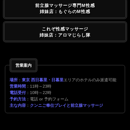
前立腺マッサージ専門M性感
姉妹店：もぐらのM性感
これぞ性感マッサージ
姉妹店：アロマじらし隊
営業案内
場所
：
東京 西日暮里・日暮里
エリアのホテルのみ派遣可能
営業時間
：11時～23時
電話受付
：10時～22時
予約方法
：電話 or 予約フォーム
主な内容
：
クンニご奉仕プレイと前立腺マッサージ