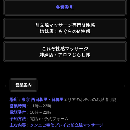
各種割引
前立腺マッサージ専門M性感
姉妹店：もぐらのM性感
これぞ性感マッサージ
姉妹店：アロマじらし隊
営業案内
場所
：
東京 西日暮里・日暮里
エリアのホテルのみ派遣可能
営業時間
：11時～23時
電話受付
：10時～22時
予約方法
：電話 or 予約フォーム
主な内容
：
クンニご奉仕プレイと前立腺マッサージ