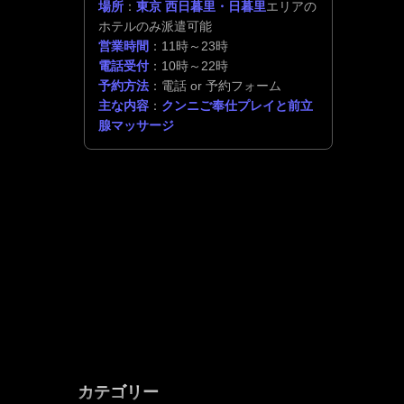
場所
：
東京 西日暮里・日暮里
エリアの
ホテルのみ派遣可能
営業時間
：11時～23時
電話受付
：10時～22時
予約方法
：電話 or 予約フォーム
主な内容
：
クンニご奉仕プレイと前立
腺マッサージ
カテゴリー