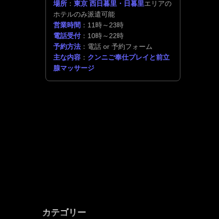
場所
：
東京 西日暮里・日暮里
エリアの
ホテルのみ派遣可能
営業時間
：11時～23時
電話受付
：10時～22時
予約方法
：電話 or 予約フォーム
主な内容
：
クンニご奉仕プレイと前立
腺マッサージ
カテゴリー