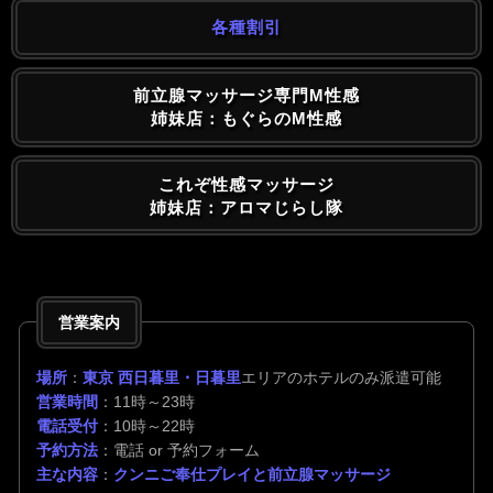
各種割引
前立腺マッサージ専門M性感
姉妹店：もぐらのM性感
これぞ性感マッサージ
姉妹店：アロマじらし隊
営業案内
場所
：
東京 西日暮里・日暮里
エリアのホテルのみ派遣可能
営業時間
：11時～23時
電話受付
：10時～22時
予約方法
：電話 or 予約フォーム
主な内容
：
クンニご奉仕プレイと前立腺マッサージ