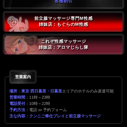
各種割引
前立腺マッサージ専門M性感
姉妹店：もぐらのM性感
これぞ性感マッサージ
姉妹店：アロマじらし隊
営業案内
場所
：
東京 西日暮里・日暮里
エリアのホテルのみ派遣可能
営業時間
：11時～23時
電話受付
：10時～22時
予約方法
：電話 or 予約フォーム
主な内容
：
クンニご奉仕プレイと前立腺マッサージ