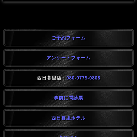
ご予約フォーム
アンケートフォーム
西日暮里店：
080-9775-0808
事前に問診票
西日暮里ホテル